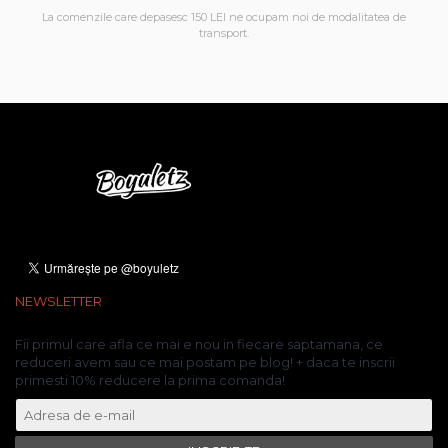
La comenzile care depasesc 150 LEI ne ocupam noi de modalitatea de
transport.
NEWSLETTER
Fii primul care afla ce mai e nou in fiecare saptamana, ce
reduceri avem sau ce mai postam pe blog! + daca te inscrii
primesti 10% reducere la prima comanda!