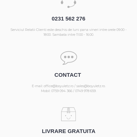
0231 562 276
Serviciul Relatii Clienti este deschis de luni pana vineri intre orele 09:00 -
18:00. Sambata intre 11:00 - 16:00.
CONTACT
E-mail: office@boyuletz.ro / sales@boyuletz.ro.
Mobil: 0759 094 366 / 0749 978 659.
LIVRARE GRATUITA