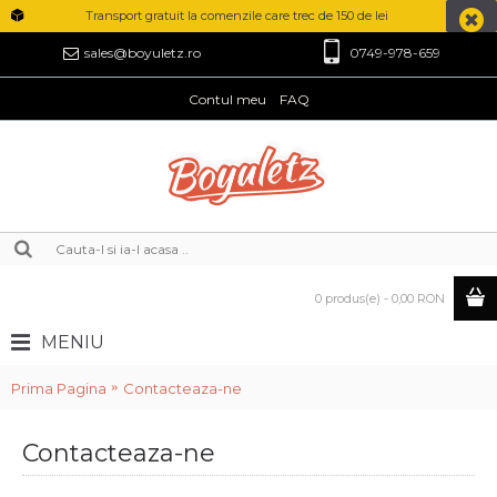
Transport gratuit la comenzile care trec de 150 de lei
0749-978-659
sales@boyuletz.ro
Contul meu
FAQ
0 produs(e) - 0,00 RON
MENIU
Prima Pagina
Contacteaza-ne
Contacteaza-ne