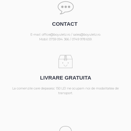
CONTACT
E-mail: office@boyuletz.ro / sales@boyuletz.ro.
Mobil: 0759 094 366 / 0749 978 659.
LIVRARE GRATUITA
La comenzile care depasesc 150 LEI ne ocupam noi de modalitatea de
transport.