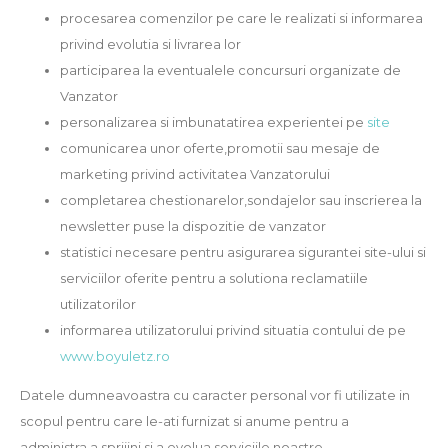
procesarea comenzilor pe care le realizati si informarea
privind evolutia si livrarea lor
participarea la eventualele concursuri organizate de
Vanzator
personalizarea si imbunatatirea experientei pe
site
comunicarea unor oferte,promotii sau mesaje de
marketing privind activitatea Vanzatorului
completarea chestionarelor,sondajelor sau inscrierea la
newsletter puse la dispozitie de vanzator
statistici necesare pentru asigurarea sigurantei site-ului si
serviciilor oferite pentru a solutiona reclamatiile
utilizatorilor
informarea utilizatorului privind situatia contului de pe
www.boyuletz.ro
Datele dumneavoastra cu caracter personal vor fi utilizate in
scopul pentru care le-ati furnizat si anume pentru a
administra,a sprijini si a evolua serviciile noastre.