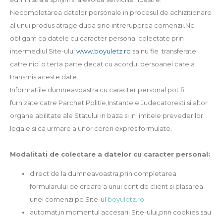
Necompletarea datelor personale in procesul de achizitionare
al unui produs atrage dupa sine intreruperea comenzii.Ne
obligam ca datele cu caracter personal colectate prin
intermediul Site-ului
www.boyuletz.ro
sa nu fie transferate
catre nici o terta parte decat cu acordul persoanei care a
transmis aceste date.
Informatiile dumneavoastra cu caracter personal pot fi
furnizate catre Parchet,Politie,Instantele Judecatoresti si altor
organe abilitate ale Statului in baza si in limitele prevederilor
legale si ca urmare a unor cereri expres formulate.
Modalitati de colectare a datelor cu caracter personal:
direct de la dumneavoastra,prin completarea
formularului de creare a unui cont de client si plasarea
unei comenzi pe Site-ul
boyuletz.ro
automat,in momentul accesarii Site-ului,prin cookies sau