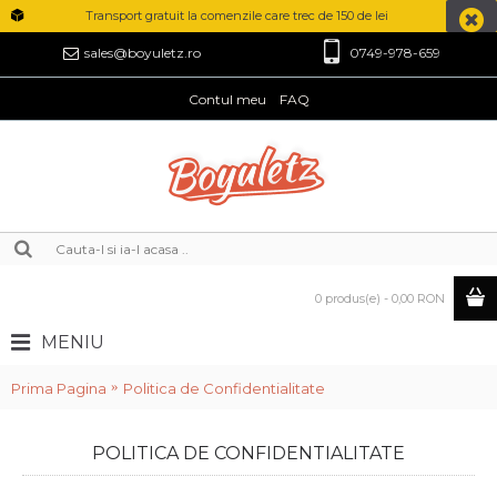
Transport gratuit la comenzile care trec de 150 de lei
0749-978-659
sales@boyuletz.ro
Contul meu
FAQ
0 produs(e) - 0,00 RON
MENIU
Prima Pagina
Politica de Confidentialitate
POLITICA DE CONFIDENTIALITATE