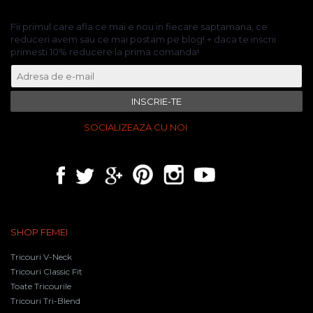
Fii primul care afla ce mai e nou in fiecare saptamana, ce
reduceri avem sau ce mai postam pe blog! + daca te inscrii
primesti 10% reducere la prima comanda!
INSCRIE-TE
SOCIALIZEAZA CU NOI
SHOP FEMEI
Tricouri V-Neck
Tricouri Classic Fit
Toate Tricourile
Tricouri Tri-Blend