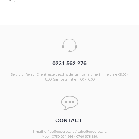
0231 562 276
Serviciul Relatii Clienti este deschis de luni pana vineri intre orele 09:00 -
18:00. Sambata intre 11:00 - 16:00.
CONTACT
E-mail: office@boyuletz.ro / sales@boyuletz.ro.
Mobil: 0759 094 366 / 0749 978 659.