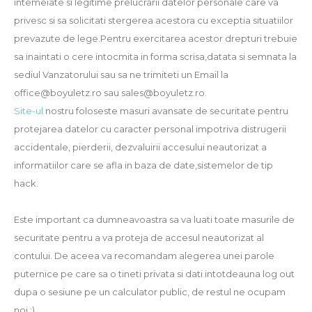
intemeiate si legitime prelucrarii datelor personale care va
privesc si sa solicitati stergerea acestora cu exceptia situatiilor
prevazute de lege.Pentru exercitarea acestor drepturi trebuie
sa inaintati o cere intocmita in forma scrisa,datata si semnata la
sediul Vanzatorului sau sa ne trimiteti un Email la
office@boyuletz.ro sau sales@boyuletz.ro.
Site-ul
nostru foloseste masuri avansate de securitate pentru
protejarea datelor cu caracter personal impotriva distrugerii
accidentale, pierderii, dezvaluirii accesului neautorizat a
informatiilor care se afla in baza de date,sistemelor de tip
hack.
Este important ca dumneavoastra sa va luati toate masurile de
securitate pentru a va proteja de accesul neautorizat al
contului. De aceea va recomandam alegerea unei parole
puternice pe care sa o tineti privata si dati intotdeauna log out
dupa o sesiune pe un calculator public, de restul ne ocupam
noi :)