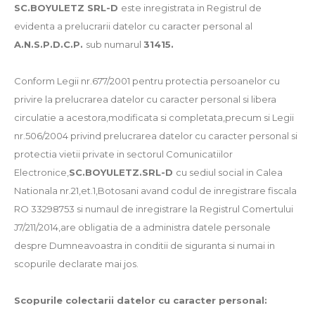
SC.BOYULETZ SRL-D
este inregistrata in Registrul de
evidenta a prelucrarii datelor cu caracter personal al
A.N.S.P.D.C.P.
sub numarul
31415.
Conform Legii nr.677/2001 pentru protectia persoanelor cu
privire la prelucrarea datelor cu caracter personal si libera
circulatie a acestora,modificata si completata,precum si Legii
nr.506/2004 privind prelucrarea datelor cu caracter personal si
protectia vietii private in sectorul Comunicatiilor
Electronice,
SC.BOYULETZ.SRL-D
cu sediul social in Calea
Nationala nr.21,et.1,Botosani avand codul de inregistrare fiscala
RO 33298753 si numaul de inregistrare la Registrul Comertului
J7/211/2014,are obligatia de a administra datele personale
despre Dumneavoastra in conditii de siguranta si numai in
scopurile declarate mai jos.
Scopurile colectarii datelor cu caracter personal: