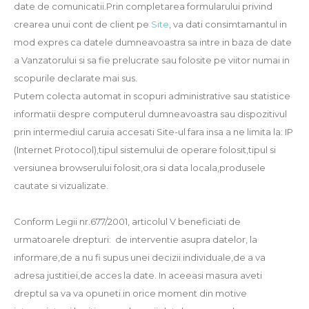
date de comunicatii.Prin completarea formularului privind
crearea unui cont de client pe
Site
, va dati consimtamantul in
mod expres ca datele dumneavoastra sa intre in baza de date
a Vanzatorului si sa fie prelucrate sau folosite pe viitor numai in
scopurile declarate mai sus.
Putem colecta automat in scopuri administrative sau statistice
informatii despre computerul dumneavoastra sau dispozitivul
prin intermediul caruia accesati Site-ul fara insa a ne limita la: IP
(Internet Protocol),tipul sistemului de operare folosit,tipul si
versiunea browserului folosit,ora si data locala,produsele
cautate si vizualizate.
Conform Legii nr.677/2001, articolul V beneficiati de
urmatoarele drepturi: de interventie asupra datelor, la
informare,de a nu fi supus unei decizii individuale,de a va
adresa justitiei,de acces la date. In aceeasi masura aveti
dreptul sa va va opuneti in orice moment din motive