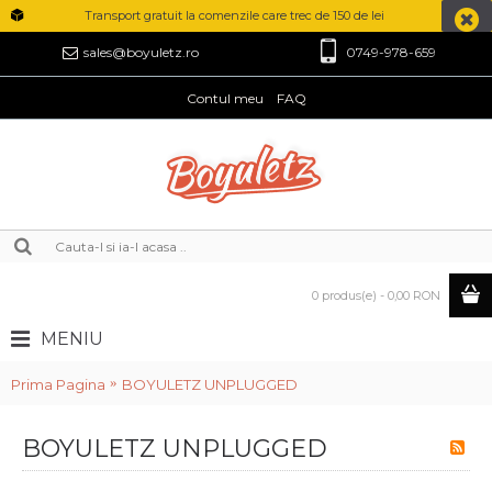
Transport gratuit la comenzile care trec de 150 de lei
0749-978-659
sales@boyuletz.ro
Contul meu
FAQ
0 produs(e) - 0,00 RON
MENIU
Prima Pagina
BOYULETZ UNPLUGGED
BOYULETZ UNPLUGGED