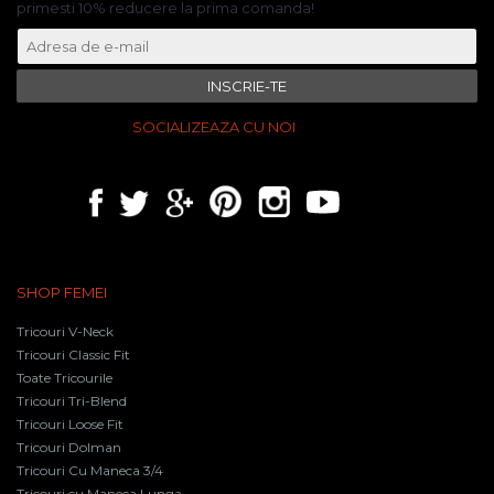
primesti 10% reducere la prima comanda!
INSCRIE-TE
SOCIALIZEAZA CU NOI
SHOP FEMEI
Tricouri V-Neck
Tricouri Classic Fit
Toate Tricourile
Tricouri Tri-Blend
Tricouri Loose Fit
Tricouri Dolman
Tricouri Cu Maneca 3/4
Tricouri cu Maneca Lunga