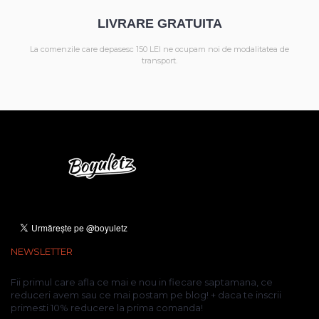
LIVRARE GRATUITA
La comenzile care depasesc 150 LEI ne ocupam noi de modalitatea de
transport.
NEWSLETTER
Fii primul care afla ce mai e nou in fiecare saptamana, ce
reduceri avem sau ce mai postam pe blog! + daca te inscrii
primesti 10% reducere la prima comanda!