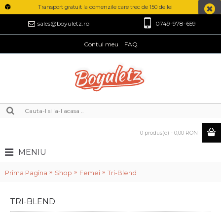
Transport gratuit la comenzile care trec de 150 de lei
0749-978-659
sales@boyuletz.ro
Contul meu
FAQ
0 produs(e) - 0,00 RON
MENIU
Prima Pagina
Shop
Femei
Tri-Blend
TRI-BLEND