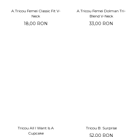
A.Tricou Femei Classic Fit V-
A.Tricou Femei Dolman Tri-
Neck
Blend V-Neck
18,00 RON
33,00 RON
Tricou All I Want Is A
Tricou B. Surprise
Cupcake
52,00 RON