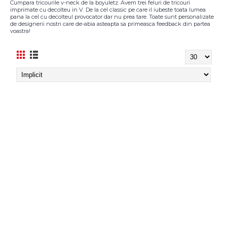
Cumpara tricourile v-neck de la boyuletz. Avem trei feluri de tricouri
imprimate cu decolteu in V. De la cel classic pe care il iubeste toata lumea
pana la cel cu decolteul provocator dar nu prea tare. Toate sunt personalizate
de designerii nostri care de-abia asteapta sa primeasca feedback din partea
voastra!