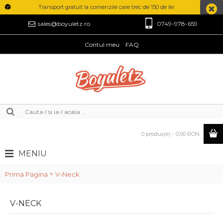
Transport gratuit la comenzile care trec de 150 de lei
0749-978-659
sales@boyuletz.ro
Contul meu
FAQ
0 produs(e) - 0,00 RON
MENIU
Prima Pagina
V-Neck
V-NECK