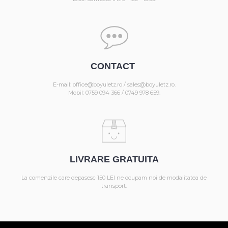
CONTACT
E-mail: office@boyuletz.ro / sales@boyuletz.ro.
Mobil: 0759 094 366 / 0749 978 659.
LIVRARE GRATUITA
La comenzile care depasesc 150 LEI ne ocupam noi de modalitatea de
transport.