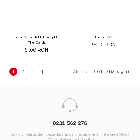
Tricou V-Neck Nothing But
Tricou XO
The Cards
39,00 RON
51,00 RON
1
2
>
>|
Afisare 1 - 30 din 31 (2 pagini)
0231 562 276
Serviciul Relatii Clienti este deschis de luni pana vineri intre orele 09:00 -
18:00. Sambata intre 11:00 - 16:00.