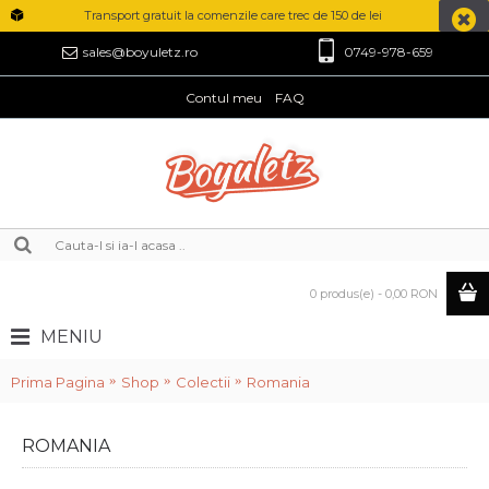
Transport gratuit la comenzile care trec de 150 de lei
0749-978-659
sales@boyuletz.ro
Contul meu
FAQ
0 produs(e) - 0,00 RON
MENIU
Prima Pagina
Shop
Colectii
Romania
ROMANIA