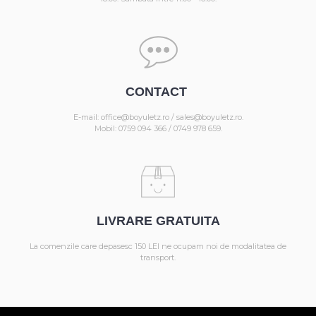
CONTACT
E-mail: office@boyuletz.ro / sales@boyuletz.ro.
Mobil: 0759 094 366 / 0749 978 659.
LIVRARE GRATUITA
La comenzile care depasesc 150 LEI ne ocupam noi de modalitatea de
transport.