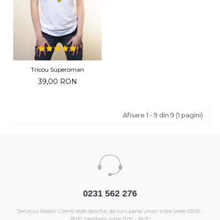
Tricou Superoman
39,00 RON
Afisare 1 - 9 din 9 (1 pagini)
0231 562 276
Serviciul Relatii Clienti este deschis de luni pana vineri intre orele 09:00 -
18:00. Sambata intre 11:00 - 16:00.