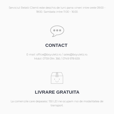
Serviciul Relatii Clienti este deschis de luni pana vineri intre orele 09:00 -
18:00. Sambata intre 11:00 - 16:00.
CONTACT
E-mail: office@boyuletz.ro / sales@boyuletz.ro.
Mobil: 0759 094 366 / 0749 978 659.
LIVRARE GRATUITA
La comenzile care depasesc 150 LEI ne ocupam noi de modalitatea de
transport.