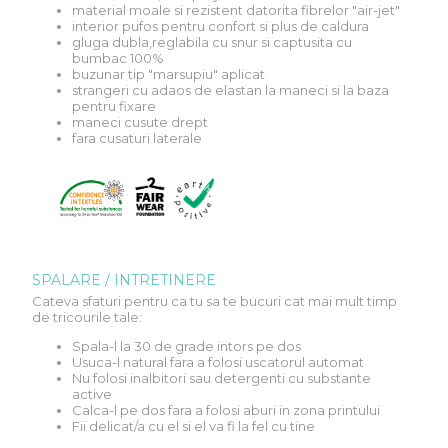
material moale si rezistent datorita fibrelor "air-jet"
interior pufos pentru confort si plus de caldura
gluga dubla,reglabila cu snur si captusita cu
bumbac 100%
buzunar tip "marsupiu" aplicat
strangeri cu adaos de elastan la maneci si la baza
pentru fixare
maneci cusute drept
fara cusaturi laterale
SPALARE / INTRETINERE
Cateva sfaturi pentru ca tu sa te bucuri cat mai mult timp
de tricourile tale:
Spala-l la 30 de grade intors pe dos
Usuca-l natural fara a folosi uscatorul automat
Nu folosi inalbitori sau detergenti cu substante
active
Calca-l pe dos fara a folosi aburi in zona printului
Fii delicat/a cu el si el va fi la fel cu tine