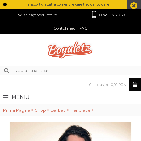
Transport gratuit la comenzile care trec de 150 de lei
0749-978-659
sales@boyuletz.ro
Contul meu
FAQ
0 produs(e) - 0,00 RON
MENIU
Prima Pagina
Shop
Barbati
Hanorace
A.Hanorac Barbati He