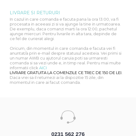
LIVRARE SI RETURURI
In cazul in care comanda e facuta pana la ora 13:00, va fi
procesata in aceeasi zi si va ajunge la tine in urmatoarea.
De exemplu, daca comanzi marti la ora 12:00, pachetul
ajunge miercuri. Pentru livrarile in alta tara, depinde de
ce fel de curierat alegi.
Oricum, din momentul in care comanda e facuta vei fi
anuntat/a prin e-mail despre statusul acesteia. Vei primi si
un numar AWB cu ajutorul caruia poti sa urmaresti
comanda si sa vezi unde e, in timp real. Pentru mai multe
informatii click
AICI
LIVRARE GRATUITA LA COMENZILE CE TREC DE 150 DE LEI.
Daca vrei sa il returnezi ai la dispozitie 15 zile, din
momentul in care ai facut comanda.
0231 562 276