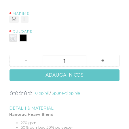
MARIME
M
L
CULOARE
-
+
ADAUGA IN COS
0 opinii
Spune-ti opinia
/
DETALII & MATERIAL
Hanorac Heavy Blend
270 gsm
50% bumbac,50% polyester