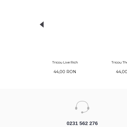
 Romanian
Tricou Overdose XO
Tricou
00 RON
44,00 RON
44,0
0231 562 276