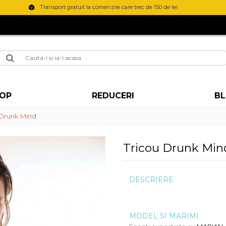
Transport gratuit la comenzile care trec de 150 de lei
OP
REDUCERI
B
 Drunk Mind
Tricou Drunk Min
DESCRIERE
MODEL SI MARIMI