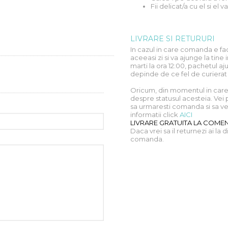
Fii delicat/a cu el si el va
LIVRARE SI RETURURI
In cazul in care comanda e fac
aceeasi zi si va ajunge la ti
marti la ora 12:00, pachetul aju
depinde de ce fel de curierat
Oricum, din momentul in care 
despre statusul acesteia. Vei 
sa urmaresti comanda si sa vez
informatii click
AICI
LIVRARE GRATUITA LA COMENZ
Daca vrei sa il returnezi ai la 
comanda.