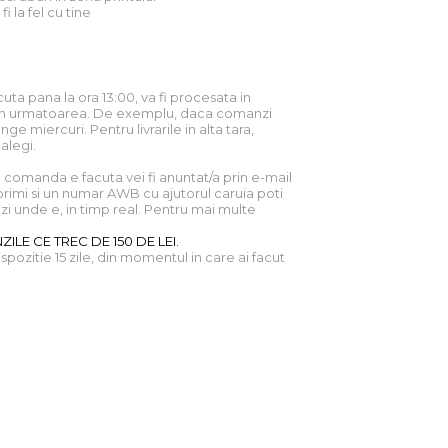
 fi la fel cu tine
uta pana la ora 13:00, va fi procesata in
ne in urmatoarea. De exemplu, daca comanzi
nge miercuri. Pentru livrarile in alta tara,
 alegi.
comanda e facuta vei fi anuntat/a prin e-mail
primi si un numar AWB cu ajutorul caruia poti
i unde e, in timp real. Pentru mai multe
ILE CE TREC DE 150 DE LEI.
dispozitie 15 zile, din momentul in care ai facut