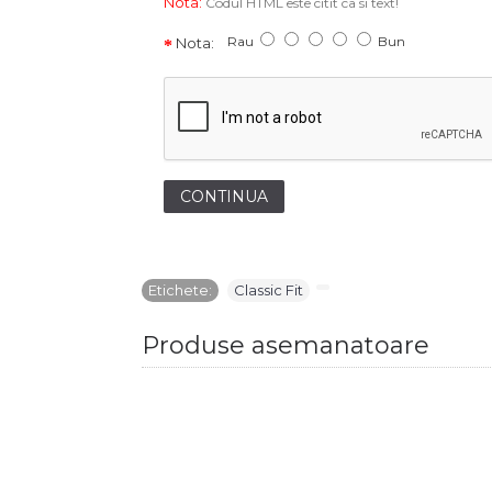
Nota:
Codul HTML este citit ca si text!
Rau
Bun
Nota:
CONTINUA
Etichete:
Classic Fit
,
Produse asemanatoare