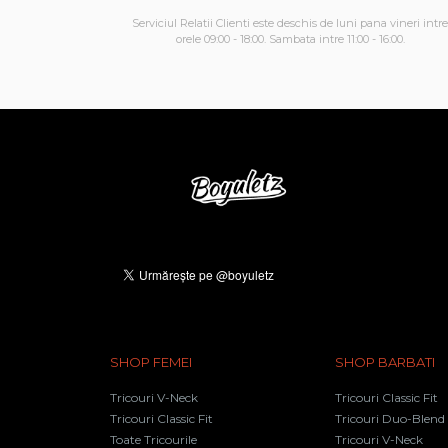
Serviciul Relatii Clienti este deschis de luni pana vineri intre
orele 09:00 - 18:00. Sambata intre 11:00 - 16:00.
SHOP FEMEI
SHOP BARBATI
Tricouri V-Neck
Tricouri Classic Fit
Tricouri Classic Fit
Tricouri Duo-Blend
Toate Tricourile
Tricouri V-Neck