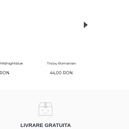
 CLUJ
Tricou CONSTANTA
Tricou TIM
 RON
44,00 RON
44,00 
LIVRARE GRATUITA