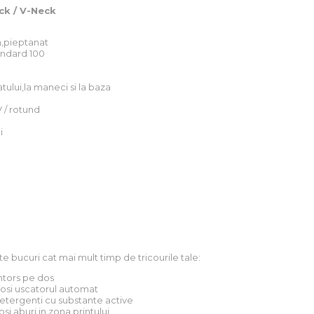
ck / V-Neck
,pieptanat
andard 100
atului,la maneci si la baza
 / rotund
i
te bucuri cat mai mult timp de tricourile tale:
intors pe dos
olosi uscatorul automat
 detergenti cu substante active
osi aburi in zona printului