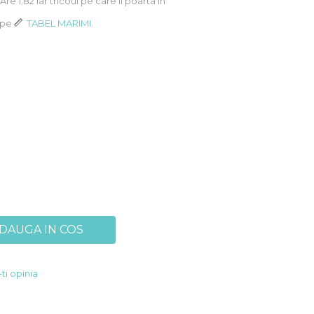
 Are 1.82 iar tricoul pe care il poarta in
k pe
TABEL MARIMI.
DAUGA IN COS
ti opinia