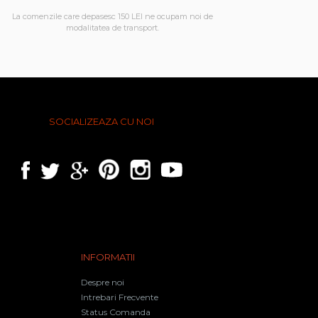
La comenzile care depasesc 150 LEI ne ocupam noi de
modalitatea de transport.
SOCIALIZEAZA CU NOI
INFORMATII
Despre noi
Intrebari Frecvente
Status Comanda