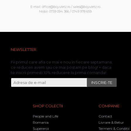
E-mail: office@boyuletz.ro / sales@boyuletz.ro.
Mobil: 0759 094 366 / 0749 978 659.
NEWSLETTER
Fii primul care afla ce mai e nou in fiecare saptamana,
ce reduceri avem sau ce mai postam pe blog! + daca
te inscrii primesti 10% reducere la prima comanda!
INSCRIE-TE
SHOP COLECTII
COMPANIE
People and Life
Contact
Romania
Livrare & Retur
Supereroi
Termeni & Conditii