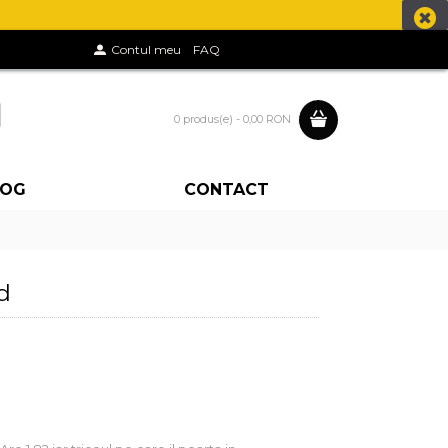
Contul meu
FAQ
0 produs(e) - 0,00 RON
LOG
CONTACT
d