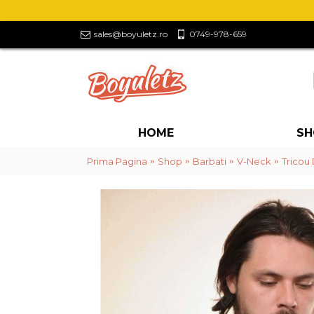
sales@boyuletz.ro
0749-978-659
HOME
SH
Prima Pagina
Shop
Barbati
V-Neck
Tricou