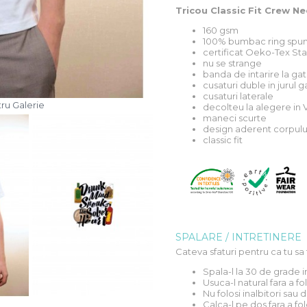
Tricou Classic Fit Crew Ne
160 gsm
100% bumbac ring spun
certificat Oeko-Tex St
nu se strange
banda de intarire la gat
cusaturi duble in jurul g
cusaturi laterale
ru Galerie
decolteu la alegere in V
maneci scurte
design aderent corpulu
classic fit
SPALARE / INTRETINERE
Cateva sfaturi pentru ca tu sa 
Spala-l la 30 de grade 
Usuca-l natural fara a f
Nu folosi inalbitori sau
Calca-l pe dos fara a fol