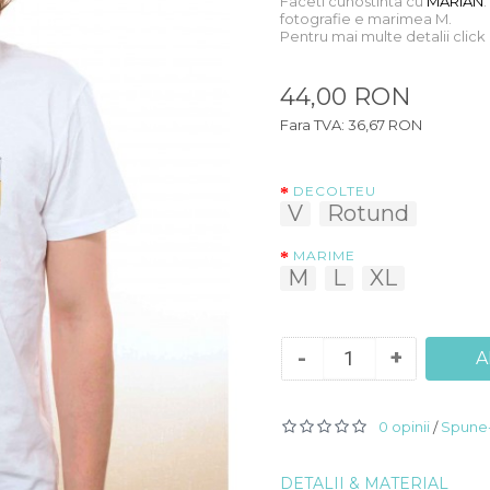
Faceti cunostinta cu
MARIAN
.
fotografie e marimea M.
Pentru mai multe detalii clic
44,00 RON
Fara TVA: 36,67 RON
DECOLTEU
V
Rotund
MARIME
M
L
XL
-
+
A
0 opinii
Spune-
/
DETALII & MATERIAL