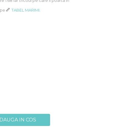
Are 1.68 iar tricoul pe care il poarta in
k pe
TABEL MARIMI.
DAUGA IN COS