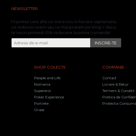
NEWSLETTER
Fii primul care afla ce mai e nou in fiecare saptamana,
ce reduceri avem sau ce mai postam pe blog! + daca
te inscrii primesti 10% reducere la prima comanda!
INSCRIE-TE
SHOP COLECTII
COMPANIE
People and Life
Contact
Romania
Livrare & Retur
Supereroi
Termeni & Conditii
Poker Experience
Politica de Confiden
Portrete
Protectia Consuma
Orase