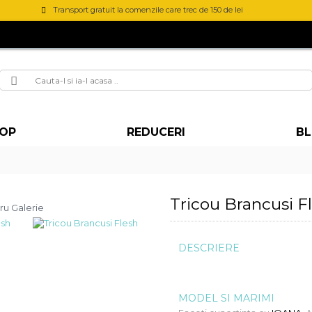
Transport gratuit la comenzile care trec de 150 de lei
OP
REDUCERI
B
Tricou Brancusi F
ru Galerie
DESCRIERE
MODEL SI MARIMI