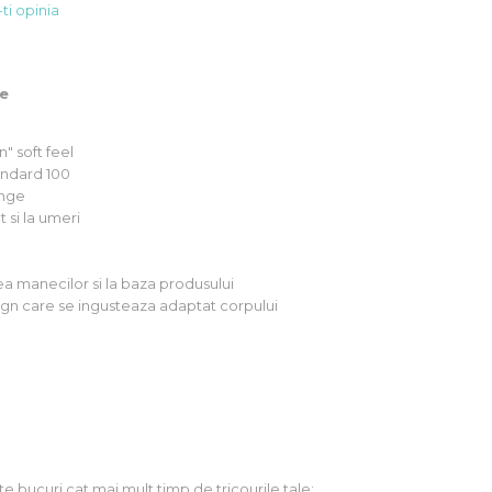
ti opinia
le
" soft feel
andard 100
ange
 si la umeri
rea manecilor si la baza produsului
sign care se ingusteaza adaptat corpului
te bucuri cat mai mult timp de tricourile tale: