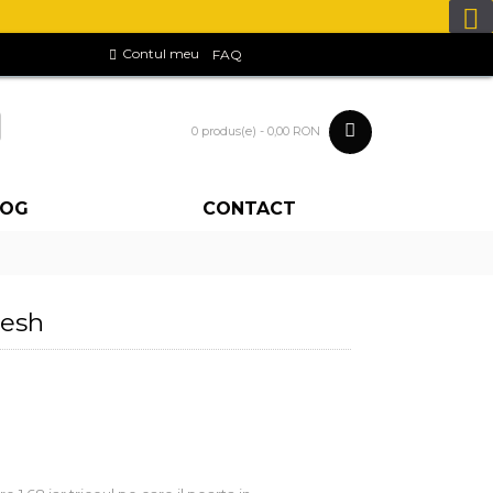
Contul meu
FAQ
0 produs(e) - 0,00 RON
LOG
CONTACT
lesh