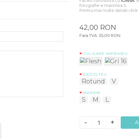
Faceti cunostinta cu
IOANA
. 
fotografie e marimea S.
Pentru mai multe detalii clic
42,00 RON
Fara TVA: 35,00 RON
CULOARE IMPRIMEU
DECOLTEU
Rotund
V
MARIME
S
M
L
-
+
A