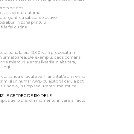
intors pe dos
olosi uscatorul automat
 detergenti cu substante active
osi aburi in zona printului
 fi la fel cu tine
uta pana la ora 13:00, va fi procesata in
ne in urmatoarea. De exemplu, daca comanzi
nge miercuri. Pentru livrarile in alta tara,
 alegi.
comanda e facuta vei fi anuntat/a prin e-mail
primi si un numar AWB cu ajutorul caruia poti
i unde e, in timp real. Pentru mai multe
ILE CE TREC DE 150 DE LEI.
dispozitie 15 zile, din momentul in care ai facut