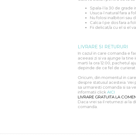
Spala-l la 30 de grade 
Usuca-l natural fara a f
Nu folosi inalbitori sau
Calca-l pe dos fara a fol
Fii delicat/a cu el si el va
LIVRARE SI RETURURI
In cazul in care comanda e fac
aceeasi zi si va ajunge la ti
marti la ora 12:00, pachetul aju
depinde de ce fel de curierat
Oricum, din momentul in care 
despre statusul acesteia. Vei 
sa urmaresti comanda si sa vez
informatii click
AICI
LIVRARE GRATUITA LA COMENZ
Daca vrei sa il returnezi ai la 
comanda.