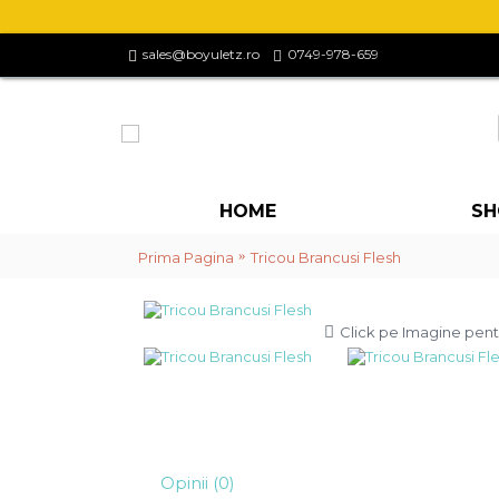
sales@boyuletz.ro
0749-978-659
HOME
SH
Prima Pagina
Tricou Brancusi Flesh
Click pe Imagine pent
Opinii (0)