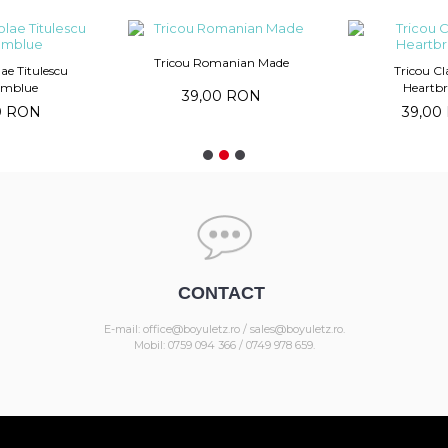
Tricou Romanian Made
lae Titulescu
Tricou Cla
umblue
Heartbr
39,00 RON
0 RON
39,00
CONTACT
E-mail: office@boyuletz.ro / sales@boyuletz.ro.
Mobil: 0759 094 366 / 0749 978 659.