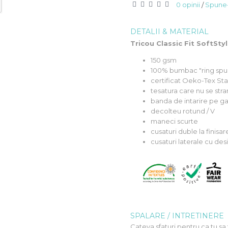
0 opinii
Spune-
/
DETALII & MATERIAL
Tricou Classic Fit SoftSty
150 gsm
100% bumbac "ring spun
certificat Oeko-Tex St
tesatura care nu se str
banda de intarire pe gat
decolteu rotund / V
maneci scurte
cusaturi duble la finisa
cusaturi laterale cu de
SPALARE / INTRETINERE
Cateva sfaturi pentru ca tu sa 