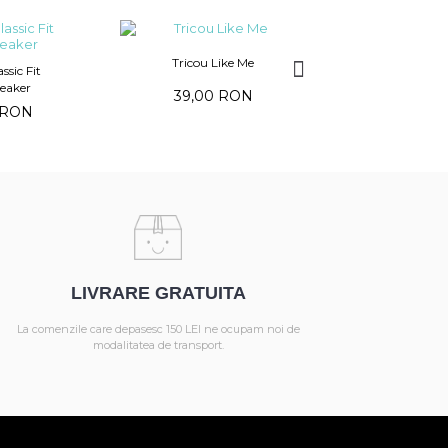
Tricou Like Me
Tricou M
ssic Fit
eaker
39,00 RON
39,00 
 RON
LIVRARE GRATUITA
La comenzile care depasesc 150 LEI ne ocupam noi de
modalitatea de transport.