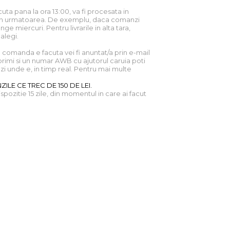
uta pana la ora 13:00, va fi procesata in
ne in urmatoarea. De exemplu, daca comanzi
nge miercuri. Pentru livrarile in alta tara,
 alegi.
comanda e facuta vei fi anuntat/a prin e-mail
primi si un numar AWB cu ajutorul caruia poti
i unde e, in timp real. Pentru mai multe
ILE CE TREC DE 150 DE LEI.
dispozitie 15 zile, din momentul in care ai facut