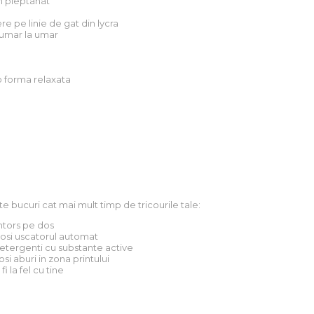
 pieptanat
e pe linie de gat din lycra
 umar la umar
o forma relaxata
te bucuri cat mai mult timp de tricourile tale:
intors pe dos
olosi uscatorul automat
 detergenti cu substante active
osi aburi in zona printului
 fi la fel cu tine