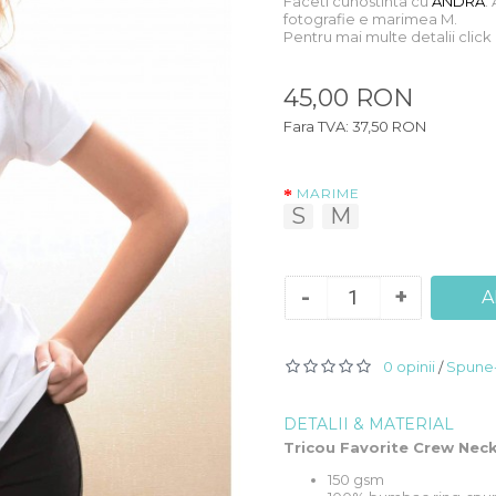
Faceti cunostinta cu
ANDRA
.
fotografie e marimea M.
Pentru mai multe detalii clic
45,00 RON
Fara TVA: 37,50 RON
MARIME
S
M
-
+
A
0 opinii
Spune-
/
DETALII & MATERIAL
Tricou Favorite Crew Nec
150 gsm