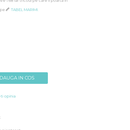
 Are 1.68 iar tricoul pe care il poarta in
k pe
TABEL MARIMI.
DAUGA IN COS
ti opinia
k