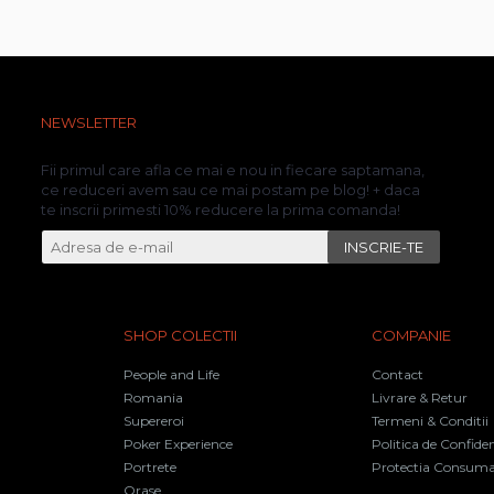
NEWSLETTER
Fii primul care afla ce mai e nou in fiecare saptamana,
ce reduceri avem sau ce mai postam pe blog! + daca
te inscrii primesti 10% reducere la prima comanda!
INSCRIE-TE
SHOP COLECTII
COMPANIE
People and Life
Contact
Romania
Livrare & Retur
Supereroi
Termeni & Conditii
Poker Experience
Politica de Confiden
Portrete
Protectia Consuma
Orase