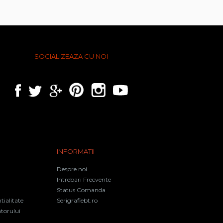
SOCIALIZEAZA CU NOI
INFORMATII
Despre noi
Intrebari Frecvente
Status Comanda
tialitate
Serigrafiebt.ro
torului