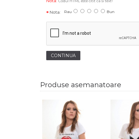
Nota:
Codul HTML este citit ca si text!
Rau
Bun
Nota:
CONTINUA
Produse asemanatoare