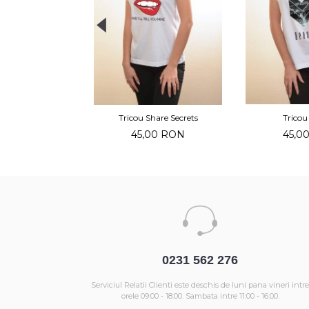
Tricou Share Secrets
Tricou
45,00 RON
45,0
0231 562 276
Serviciul Relatii Clienti este deschis de luni pana vineri intre
orele 09:00 - 18:00. Sambata intre 11:00 - 16:00.