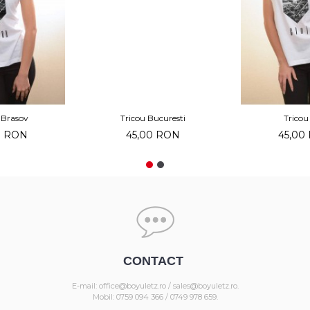
 Brasov
Tricou Bucuresti
Tricou
0 RON
45,00 RON
45,00
CONTACT
E-mail: office@boyuletz.ro / sales@boyuletz.ro.
Mobil: 0759 094 366 / 0749 978 659.