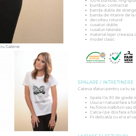
100% bumbac ring-spun
bumbac contractat
banda dubla de stranger
banda de intarire de la
decolteu rotund
cusaturi duble
cusaturi laterale
material lejer creeaza 
model clasic
ru Galerie
SPALARE / INTRETINERE
Cateva sfaturi pentru ca tu sa 
Spala-l la 30 de grade 
Usuca-l natural fara a f
Nu folosi inalbitori sau
Calca-l pe dos fara a fol
Fii delicat/a cu el si el va