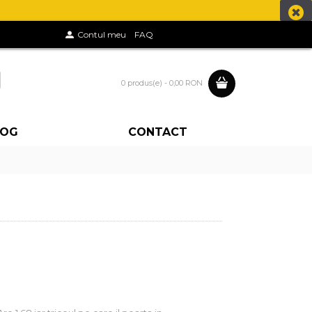
Contul meu
FAQ
0 produs(e) - 0,00 RON
LOG
CONTACT