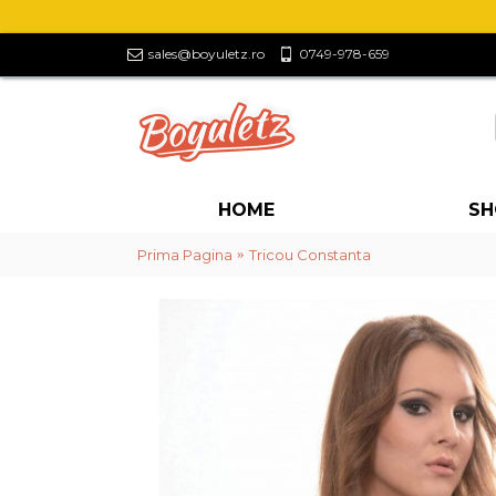
sales@boyuletz.ro
0749-978-659
HOME
SH
Prima Pagina
Tricou Constanta