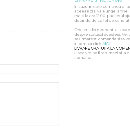
LIVRARE SI RETURURI
In cazul in care comanda e fac
aceeasi zi si va ajunge la ti
marti la ora 12:00, pachetul aju
depinde de ce fel de curierat
Oricum, din momentul in care 
despre statusul acesteia. Vei 
sa urmaresti comanda si sa vez
informatii click
AICI
LIVRARE GRATUITA LA COMENZ
Daca vrei sa il returnezi ai la 
comanda.