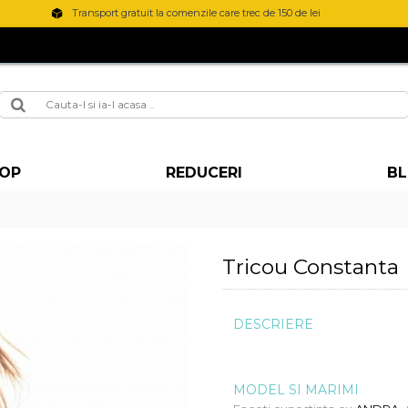
Transport gratuit la comenzile care trec de 150 de lei
OP
REDUCERI
B
Tricou Constanta
DESCRIERE
MODEL SI MARIMI